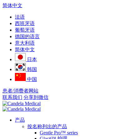
简体中文
法语
西班牙语
葡萄牙语
德国的语言
意大利语
简体中文
日本
韩国
中国
患者/消费者网站
联系我们
分享到微信
产品
按名称列出的产品
Gentle Pro™ series
Glacē™ 护理