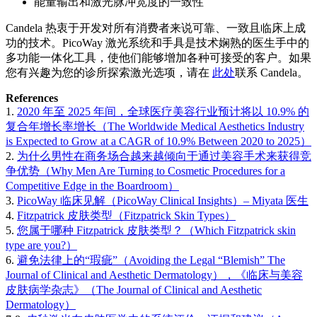
能量输出和激光脉冲宽度的一致性
Candela 热衷于开发对所有消费者来说可靠、一致且临床上成
功的技术。PicoWay 激光系统和手具是技术娴熟的医生手中的
多功能一体化工具，使他们能够增加各种可接受的客户。如果
您有兴趣为您的诊所探索激光选项，请在
此处
联系 Candela。
References
1.
2020 年至 2025 年间，全球医疗美容行业预计将以 10.9% 的
复合年增长率增长（The Worldwide Medical Aesthetics Industry
is Expected to Grow at a CAGR of 10.9% Between 2020 to 2025）
2.
为什么男性在商务场合越来越倾向于通过美容手术来获得竞
争优势（Why Men Are Turning to Cosmetic Procedures for a
Competitive Edge in the Boardroom）
3.
PicoWay 临床见解（PicoWay Clinical Insights）– Miyata 医生
4.
Fitzpatrick 皮肤类型（Fitzpatrick Skin Types）
5.
您属于哪种 Fitzpatrick 皮肤类型？（Which Fitzpatrick skin
type are you?）
6.
避免法律上的“瑕疵”（Avoiding the Legal “Blemish” The
Journal of Clinical and Aesthetic Dermatology），《临床与美容
皮肤病学杂志》（The Journal of Clinical and Aesthetic
Dermatology）