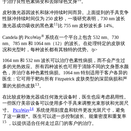
于治疗良性色素病变和去除绿色文身
。
皮秒激光器因波长和脉冲持续时间而异。上面提到的手具竞争
性脉冲持续时间仅为 250 皮秒，一项研究表明，730 nm 波长
11
激光器成功吸收的黑色素
比 755 nm 皮秒波长多 14%。
®
Candela 的 PicoWay
系统在一个平台上包含 532 nm、730
nm、785 nm 和 1064 nm（12）的波长。在处理特定的皮肤状
况和光型时，每种波长都有其独特的优势。/p>
1064 nm 和 532 nm 波长可以治疗色素性病损，而不会产生过
多的光热效应。所有四种波长也可用于清除不同的文身墨水颜
色，并治疗各种色素性病损。1064 nm 特别适用于客户各异的
医生：它可用于靶向所有 Fitzpatrick 皮肤类型的深层病损和严
13
重的光损伤皮肤
。
在比较皮秒激光器或任何激光设备时，医生也应考虑易用性。
一些医疗美容设备可以使用多个手具来调整光束形状和光斑尺
14
寸。
PicoWay
系统使用刻度盘和软件更改光斑尺寸，避免
了这一麻烦*。医生可以进一步控制波长、能量密度和重复率
15
，以提供适合任何走过店门的客户的治疗。