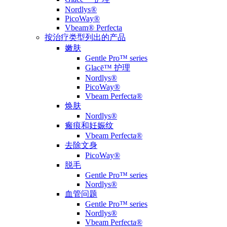
Nordlys®
PicoWay®
Vbeam® Perfecta
按治疗类型列出的产品
嫩肤
Gentle Pro™ series
Glacē™ 护理
Nordlys®
PicoWay®
Vbeam Perfecta®
焕肤
Nordlys®
瘢痕和妊娠纹
Vbeam Perfecta®
去除文身
PicoWay®
脱毛
Gentle Pro™ series
Nordlys®
血管问题
Gentle Pro™ series
Nordlys®
Vbeam Perfecta®