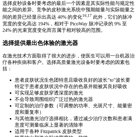
选择皮秒设备时要考虑的最后一个因素是其实际性能与规定性
能之间的差异。竞争的皮秒激光系统中预期能量与实际能量之
16,17
间的差异已经显示出高达 40% 的变化
此外，它们的脉冲
宽度的变化高达 194%，相对于 PicoWay 脉冲记录的 9% 至
24% 的光束宽度变化而言属于相对较高的范围。
选择提供最出色体验的激光器
在激光技术方面取得了很大的进步，使医生可以用一台机器治
疗各种疾病和客户。选择高质量激光设备时要考虑的因素包
括：
患者皮肤状况生色团特意且吸收良好的波长"to"波长要
特定于患者皮肤状况中存在的色基并能被其良好吸收
可实现足够皮肤穿透深度的激光
不会导致周围组织广泛过热的激光器
可定制的治疗参数（可调整的功率、光斑尺寸、能量密
度和重复率）
与其他激光治疗选择相比，通过减少治疗次数和患者满
意度可测量临床上显著的清除率
适用于各种 Fitzpatrick 皮肤类型