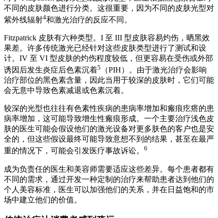
不同的皮肤颜色进行分类。这很重要，因为不同的皮肤光型对
4
紫外线辐射
和激光治疗的反应不同。
Fitzpatrick 皮肤有六种类型。I 至 III 型皮肤容易灼伤，晒黑效
果差。许多传统激光已经针对这些皮肤类型进行了测试和设
计。IV 至 VI 型皮肤的灼伤程度较低，但更容易在受伤或外部
5
诱因后发生炎症后色素沉着
（PIH）。由于激光治疗会影响
治疗部位的黑色素含量，因此当用于较深的皮肤时，它们可能
会无意中导致色素减退或色素沉着。
较深的光型也往往有色素性疾病的患病率增加和瘢痕疙瘩的患
病率增加，这可能导致增生性瘢痕形成。一个主要治疗浅色皮
肤的医生可能会假设他们的激光设备对更多肤色的客户也是安
全的，但这些假设最终可能导致意想不到的结果，甚至在最严
6
重的情况下，可能会引发医疗事故诉讼。
成为负责任的医生和美容师需要适应这些差异。每个患者都有
不同的需求，通过开发一种定制的治疗来帮助患者达到他们的
个人美容标准，医生可以加强他们的关系，并在日益饱和的市
场中建立他们的价值。