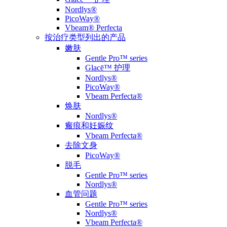
Nordlys®
PicoWay®
Vbeam® Perfecta
按治疗类型列出的产品
嫩肤
Gentle Pro™ series
Glacē™ 护理
Nordlys®
PicoWay®
Vbeam Perfecta®
焕肤
Nordlys®
瘢痕和妊娠纹
Vbeam Perfecta®
去除文身
PicoWay®
脱毛
Gentle Pro™ series
Nordlys®
血管问题
Gentle Pro™ series
Nordlys®
Vbeam Perfecta®