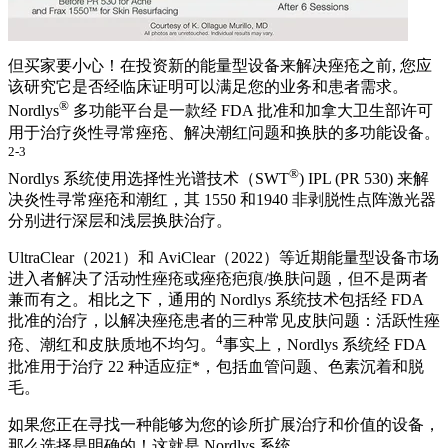
但买家要小心！在投资新的能量型设备来解决痤疮之前, 您应
该研究它是否经临床证明可以满足您的业务和患者需求。
®
Nordlys
多功能平台是一款经 FDA 批准和加拿大卫生部许可
用于治疗炎性寻常痤疮、解决潮红问题和换肤的多功能设备。
2-3
®
Nordlys 系统使用选择性光谱技术（SWT
) IPL (PR 530) 来解
决炎性寻常痤疮和潮红，其 1550 和1940 非剥脱性点阵激光器
分别进行深层和浅层换肤治疗。
UltraClear（2021）和 AviClear（2022）等近期能量型设备市场
进入者解决了活动性痤疮或痤疮疤痕/换肤问题，但不是两者
兼而有之。相比之下，通用的 Nordlys 系统技术包括经 FDA
批准的治疗，以解决痤疮患者的三种常见皮肤问题：活跃性痤
4
疮、潮红和皮肤质地不均匀。
事实上，Nordlys 系统经 FDA
批准用于治疗 22 种适应症*，包括血管问题、色素沉着和脱
毛。
如果您正在寻找一种能够为您的诊所扩展治疗和价值的设备，
那么选择是明确的！这就是 Nordlys 系统。