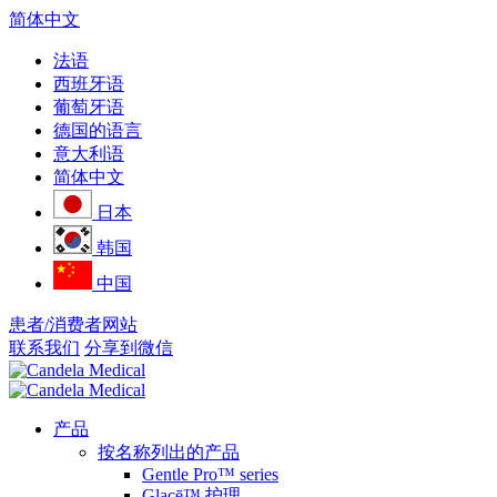
简体中文
法语
西班牙语
葡萄牙语
德国的语言
意大利语
简体中文
日本
韩国
中国
患者/消费者网站
联系我们
分享到微信
产品
按名称列出的产品
Gentle Pro™ series
Glacē™ 护理