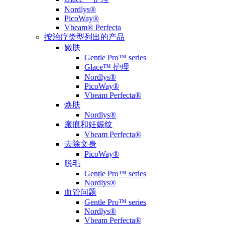
Nordlys®
PicoWay®
Vbeam® Perfecta
按治疗类型列出的产品
嫩肤
Gentle Pro™ series
Glacē™ 护理
Nordlys®
PicoWay®
Vbeam Perfecta®
焕肤
Nordlys®
瘢痕和妊娠纹
Vbeam Perfecta®
去除文身
PicoWay®
脱毛
Gentle Pro™ series
Nordlys®
血管问题
Gentle Pro™ series
Nordlys®
Vbeam Perfecta®