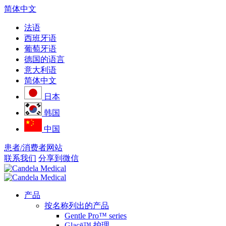
简体中文
法语
西班牙语
葡萄牙语
德国的语言
意大利语
简体中文
日本
韩国
中国
患者/消费者网站
联系我们
分享到微信
产品
按名称列出的产品
Gentle Pro™ series
Glacē™ 护理