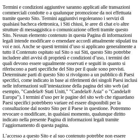
Termini e condizioni aggiuntive saranno applicati alle transazioni
commerciali condotte o a qualunque promozione da noi effettuata
tramite questo Sito. Termini aggiuntivi regoleranno i servizi di
qualsiasi bacheca elettronica, i Siti chiusi, le aree di chat e/o altre
strutture di messaggistica o comunicazione offerti tramite questo
Sito. Nessun elemento contenuto in questa Pagina di informazioni
legali intende modificare o emendare accordi attualmente stipulati tra
voi e noi. Anche se questi termini d’uso si applicano generalmente a
tutto il Contenuto ospitato sul Sito o sui Siti, questo Sito potrebbe
includere altri avvisi di proprietà e condizioni d’uso, i termini dei
quali devono essere ugualmente osservati e seguiti in quanto si
riferiscono a parti specifiche del Sito per il quale sono previsti.
Determinate parti di questo Sito si rivolgono a un pubblico di Paesi
specifici, come indicato in base ai riferimenti dei singoli Paesi inclusi
nelle informazioni sull’intestazione della pagina del sito web (ad
esempio, "Candela® Stati Uniti," "Candela® Asia" o "Candela®
Europa"). I termini d’uso per le pagine del sito web che riguardano
Paesi specifici potrebbero variare ed essere disponibili per la
consultazione dal nostro Sito per il Paese in questione. Potremmo
revocare o modificare, in qualsiasi momento, qualunque diritto
indicato nella presente Pagina di informazioni legali tramite
l’aggiornamento di questa pagina.
L’accesso a questo Sito e al suo contenuto potrebbe non essere