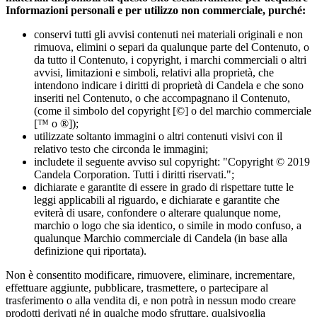
Informazioni personali e per utilizzo non commerciale, purché:
conservi tutti gli avvisi contenuti nei materiali originali e non
rimuova, elimini o separi da qualunque parte del Contenuto, o
da tutto il Contenuto, i copyright, i marchi commerciali o altri
avvisi, limitazioni e simboli, relativi alla proprietà, che
intendono indicare i diritti di proprietà di Candela e che sono
inseriti nel Contenuto, o che accompagnano il Contenuto,
(come il simbolo del copyright [©] o del marchio commerciale
[™ o ®]);
utilizzate soltanto immagini o altri contenuti visivi con il
relativo testo che circonda le immagini;
includete il seguente avviso sul copyright: "Copyright © 2019
Candela Corporation. Tutti i diritti riservati.";
dichiarate e garantite di essere in grado di rispettare tutte le
leggi applicabili al riguardo, e dichiarate e garantite che
eviterà di usare, confondere o alterare qualunque nome,
marchio o logo che sia identico, o simile in modo confuso, a
qualunque Marchio commerciale di Candela (in base alla
definizione qui riportata).
Non è consentito modificare, rimuovere, eliminare, incrementare,
effettuare aggiunte, pubblicare, trasmettere, o partecipare al
trasferimento o alla vendita di, e non potrà in nessun modo creare
prodotti derivati né in qualche modo sfruttare, qualsivoglia