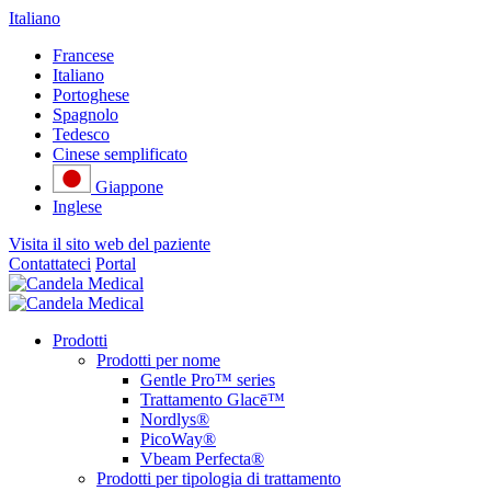
Italiano
Francese
Italiano
Portoghese
Spagnolo
Tedesco
Cinese semplificato
Giappone
Inglese
Visita il sito web del paziente
Contattateci
Portal
Prodotti
Prodotti per nome
Gentle Pro™ series
Trattamento Glacē™
Nordlys®
PicoWay®
Vbeam Perfecta®
Prodotti per tipologia di trattamento