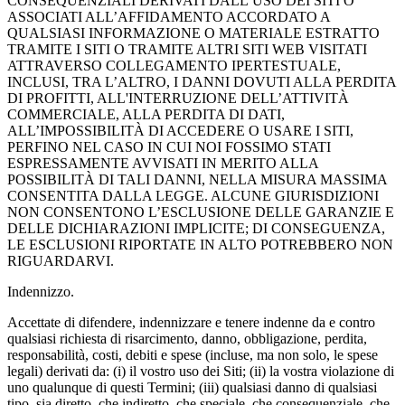
CONSEQUENZIALI DERIVATI DALL’USO DEI SITI O
ASSOCIATI ALL’AFFIDAMENTO ACCORDATO A
QUALSIASI INFORMAZIONE O MATERIALE ESTRATTO
TRAMITE I SITI O TRAMITE ALTRI SITI WEB VISITATI
ATTRAVERSO COLLEGAMENTO IPERTESTUALE,
INCLUSI, TRA L’ALTRO, I DANNI DOVUTI ALLA PERDITA
DI PROFITTI, ALL'INTERRUZIONE DELL’ATTIVITÀ
COMMERCIALE, ALLA PERDITA DI DATI,
ALL’IMPOSSIBILITÀ DI ACCEDERE O USARE I SITI,
PERFINO NEL CASO IN CUI NOI FOSSIMO STATI
ESPRESSAMENTE AVVISATI IN MERITO ALLA
POSSIBILITÀ DI TALI DANNI, NELLA MISURA MASSIMA
CONSENTITA DALLA LEGGE. ALCUNE GIURISDIZIONI
NON CONSENTONO L’ESCLUSIONE DELLE GARANZIE E
DELLE DICHIARAZIONI IMPLICITE; DI CONSEGUENZA,
LE ESCLUSIONI RIPORTATE IN ALTO POTREBBERO NON
RIGUARDARVI.
Indennizzo.
Accettate di difendere, indennizzare e tenere indenne da e contro
qualsiasi richiesta di risarcimento, danno, obbligazione, perdita,
responsabilità, costi, debiti e spese (incluse, ma non solo, le spese
legali) derivati da: (i) il vostro uso dei Siti; (ii) la vostra violazione di
uno qualunque di questi Termini; (iii) qualsiasi danno di qualsiasi
tipo, sia diretto, che indiretto, che speciale, che consequenziale, che