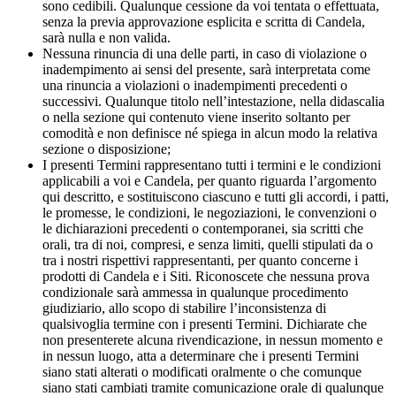
sono cedibili. Qualunque cessione da voi tentata o effettuata,
senza la previa approvazione esplicita e scritta di Candela,
sarà nulla e non valida.
Nessuna rinuncia di una delle parti, in caso di violazione o
inadempimento ai sensi del presente, sarà interpretata come
una rinuncia a violazioni o inadempimenti precedenti o
successivi. Qualunque titolo nell’intestazione, nella didascalia
o nella sezione qui contenuto viene inserito soltanto per
comodità e non definisce né spiega in alcun modo la relativa
sezione o disposizione;
I presenti Termini rappresentano tutti i termini e le condizioni
applicabili a voi e Candela, per quanto riguarda l’argomento
qui descritto, e sostituiscono ciascuno e tutti gli accordi, i patti,
le promesse, le condizioni, le negoziazioni, le convenzioni o
le dichiarazioni precedenti o contemporanei, sia scritti che
orali, tra di noi, compresi, e senza limiti, quelli stipulati da o
tra i nostri rispettivi rappresentanti, per quanto concerne i
prodotti di Candela e i Siti. Riconoscete che nessuna prova
condizionale sarà ammessa in qualunque procedimento
giudiziario, allo scopo di stabilire l’inconsistenza di
qualsivoglia termine con i presenti Termini. Dichiarate che
non presenterete alcuna rivendicazione, in nessun momento e
in nessun luogo, atta a determinare che i presenti Termini
siano stati alterati o modificati oralmente o che comunque
siano stati cambiati tramite comunicazione orale di qualunque