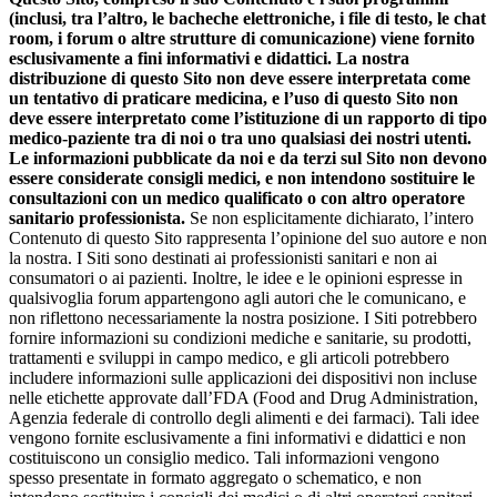
(inclusi, tra l’altro, le bacheche elettroniche, i file di testo, le chat
room, i forum o altre strutture di comunicazione) viene fornito
esclusivamente a fini informativi e didattici. La nostra
distribuzione di questo Sito non deve essere interpretata come
un tentativo di praticare medicina, e l’uso di questo Sito non
deve essere interpretato come l’istituzione di un rapporto di tipo
medico-paziente tra di noi o tra uno qualsiasi dei nostri utenti.
Le informazioni pubblicate da noi e da terzi sul Sito non devono
essere considerate consigli medici, e non intendono sostituire le
consultazioni con un medico qualificato o con altro operatore
sanitario professionista.
Se non esplicitamente dichiarato, l’intero
Contenuto di questo Sito rappresenta l’opinione del suo autore e non
la nostra. I Siti sono destinati ai professionisti sanitari e non ai
consumatori o ai pazienti. Inoltre, le idee e le opinioni espresse in
qualsivoglia forum appartengono agli autori che le comunicano, e
non riflettono necessariamente la nostra posizione. I Siti potrebbero
fornire informazioni su condizioni mediche e sanitarie, su prodotti,
trattamenti e sviluppi in campo medico, e gli articoli potrebbero
includere informazioni sulle applicazioni dei dispositivi non incluse
nelle etichette approvate dall’FDA (Food and Drug Administration,
Agenzia federale di controllo degli alimenti e dei farmaci). Tali idee
vengono fornite esclusivamente a fini informativi e didattici e non
costituiscono un consiglio medico. Tali informazioni vengono
spesso presentate in formato aggregato o schematico, e non