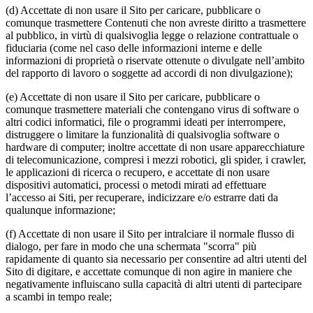
(d) Accettate di non usare il Sito per caricare, pubblicare o
comunque trasmettere Contenuti che non avreste diritto a trasmettere
al pubblico, in virtù di qualsivoglia legge o relazione contrattuale o
fiduciaria (come nel caso delle informazioni interne e delle
informazioni di proprietà o riservate ottenute o divulgate nell’ambito
del rapporto di lavoro o soggette ad accordi di non divulgazione);
(e) Accettate di non usare il Sito per caricare, pubblicare o
comunque trasmettere materiali che contengano virus di software o
altri codici informatici, file o programmi ideati per interrompere,
distruggere o limitare la funzionalità di qualsivoglia software o
hardware di computer; inoltre accettate di non usare apparecchiature
di telecomunicazione, compresi i mezzi robotici, gli spider, i crawler,
le applicazioni di ricerca o recupero, e accettate di non usare
dispositivi automatici, processi o metodi mirati ad effettuare
l’accesso ai Siti, per recuperare, indicizzare e/o estrarre dati da
qualunque informazione;
(f) Accettate di non usare il Sito per intralciare il normale flusso di
dialogo, per fare in modo che una schermata "scorra" più
rapidamente di quanto sia necessario per consentire ad altri utenti del
Sito di digitare, e accettate comunque di non agire in maniere che
negativamente influiscano sulla capacità di altri utenti di partecipare
a scambi in tempo reale;