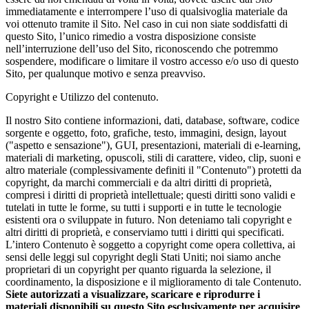
immediatamente e interrompere l’uso di qualsivoglia materiale da
voi ottenuto tramite il Sito. Nel caso in cui non siate soddisfatti di
questo Sito, l’unico rimedio a vostra disposizione consiste
nell’interruzione dell’uso del Sito, riconoscendo che potremmo
sospendere, modificare o limitare il vostro accesso e/o uso di questo
Sito, per qualunque motivo e senza preavviso.
Copyright e Utilizzo del contenuto.
Il nostro Sito contiene informazioni, dati, database, software, codice
sorgente e oggetto, foto, grafiche, testo, immagini, design, layout
("aspetto e sensazione"), GUI, presentazioni, materiali di e-learning,
materiali di marketing, opuscoli, stili di carattere, video, clip, suoni e
altro materiale (complessivamente definiti il "Contenuto") protetti da
copyright, da marchi commerciali e da altri diritti di proprietà,
compresi i diritti di proprietà intellettuale; questi diritti sono validi e
tutelati in tutte le forme, su tutti i supporti e in tutte le tecnologie
esistenti ora o sviluppate in futuro. Non deteniamo tali copyright e
altri diritti di proprietà, e conserviamo tutti i diritti qui specificati.
L’intero Contenuto è soggetto a copyright come opera collettiva, ai
sensi delle leggi sul copyright degli Stati Uniti; noi siamo anche
proprietari di un copyright per quanto riguarda la selezione, il
coordinamento, la disposizione e il miglioramento di tale Contenuto.
Siete autorizzati a visualizzare, scaricare e riprodurre i
materiali disponibili su questo Sito esclusivamente per acquisire