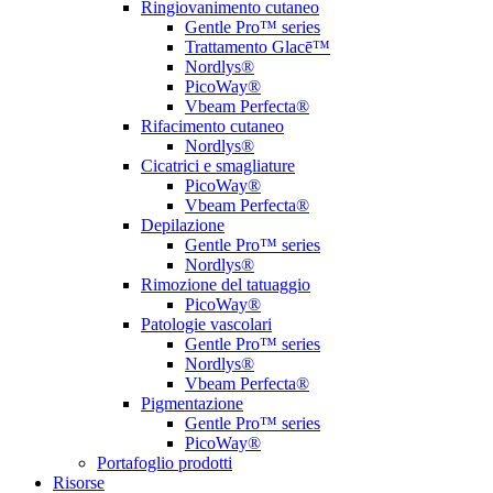
Ringiovanimento cutaneo
Gentle Pro™ series
Trattamento Glacē™
Nordlys®
PicoWay®
Vbeam Perfecta®
Rifacimento cutaneo
Nordlys®
Cicatrici e smagliature
PicoWay®
Vbeam Perfecta®
Depilazione
Gentle Pro™ series
Nordlys®
Rimozione del tatuaggio
PicoWay®
Patologie vascolari
Gentle Pro™ series
Nordlys®
Vbeam Perfecta®
Pigmentazione
Gentle Pro™ series
PicoWay®
Portafoglio prodotti
Risorse