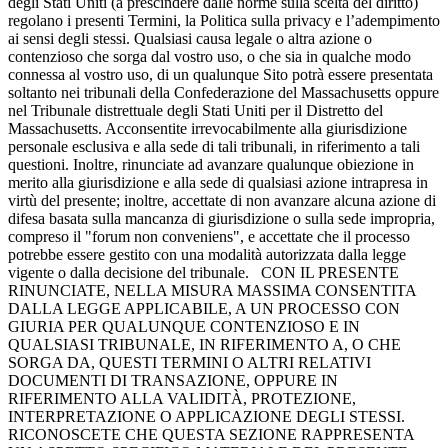
degli Stati Uniti (a prescindere dalle norme sulla scelta del diritto)
regolano i presenti Termini, la Politica sulla privacy e l’adempimento
ai sensi degli stessi. Qualsiasi causa legale o altra azione o
contenzioso che sorga dal vostro uso, o che sia in qualche modo
connessa al vostro uso, di un qualunque Sito potrà essere presentata
soltanto nei tribunali della Confederazione del Massachusetts oppure
nel Tribunale distrettuale degli Stati Uniti per il Distretto del
Massachusetts. Acconsentite irrevocabilmente alla giurisdizione
personale esclusiva e alla sede di tali tribunali, in riferimento a tali
questioni. Inoltre, rinunciate ad avanzare qualunque obiezione in
merito alla giurisdizione e alla sede di qualsiasi azione intrapresa in
virtù del presente; inoltre, accettate di non avanzare alcuna azione di
difesa basata sulla mancanza di giurisdizione o sulla sede impropria,
compreso il "forum non conveniens", e accettate che il processo
potrebbe essere gestito con una modalità autorizzata dalla legge
vigente o dalla decisione del tribunale. CON IL PRESENTE
RINUNCIATE, NELLA MISURA MASSIMA CONSENTITA
DALLA LEGGE APPLICABILE, A UN PROCESSO CON
GIURIA PER QUALUNQUE CONTENZIOSO E IN
QUALSIASI TRIBUNALE, IN RIFERIMENTO A, O CHE
SORGA DA, QUESTI TERMINI O ALTRI RELATIVI
DOCUMENTI DI TRANSAZIONE, OPPURE IN
RIFERIMENTO ALLA VALIDITÀ, PROTEZIONE,
INTERPRETAZIONE O APPLICAZIONE DEGLI STESSI.
RICONOSCETE CHE QUESTA SEZIONE RAPPRESENTA