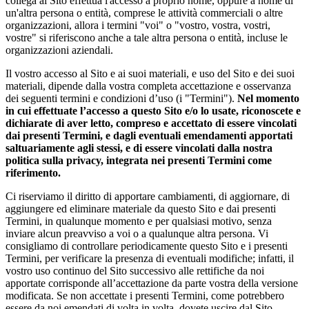
collega al Sito effettua l'accesso a proprio nome, oppure a nome di
un'altra persona o entità, comprese le attività commerciali o altre
organizzazioni, allora i termini "voi" o "vostro, vostra, vostri,
vostre" si riferiscono anche a tale altra persona o entità, incluse le
organizzazioni aziendali.
Il vostro accesso al Sito e ai suoi materiali, e uso del Sito e dei suoi
materiali, dipende dalla vostra completa accettazione e osservanza
dei seguenti termini e condizioni d’uso (i "Termini").
Nel momento
in cui effettuate l’accesso a questo Sito e/o lo usate, riconoscete e
dichiarate di aver letto, compreso e accettato di essere vincolati
dai presenti Termini, e dagli eventuali emendamenti apportati
saltuariamente agli stessi, e di essere vincolati dalla nostra
politica sulla privacy, integrata nei presenti Termini come
riferimento.
Ci riserviamo il diritto di apportare cambiamenti, di aggiornare, di
aggiungere ed eliminare materiale da questo Sito e dai presenti
Termini, in qualunque momento e per qualsiasi motivo, senza
inviare alcun preavviso a voi o a qualunque altra persona. Vi
consigliamo di controllare periodicamente questo Sito e i presenti
Termini, per verificare la presenza di eventuali modifiche; infatti, il
vostro uso continuo del Sito successivo alle rettifiche da noi
apportate corrisponde all’accettazione da parte vostra della versione
modificata. Se non accettate i presenti Termini, come potrebbero
essere da noi emendati di volta in volta, dovete uscire dal Sito