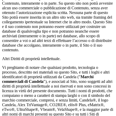
Contenuto, interamente o in parte. Su questo sito non potrà avvenire
alcun uso commerciale o pubblicazione di Contenuto, senza aver
ottenuto l’autorizzazione esplicita scritta. Nessuna parte di questo
Sito potrà essere inserita in un altro sito web, sia tramite framing del
collegamento ipertestuale su Internet che in altro modo. Questo Sito
e il suo contenuto non potranno essere utilizzati per costruire un
database di qualsivoglia tipo e non potranno neanche essere
archiviati (interamente o in parte) nei database, allo scopo di
consentire a voi o ad altri terzi di effettuare l’accesso o di distribuire
database che accolgano, interamente o in parte, il Sito o il suo
contenuto.
Altri Diritti di proprietà intellettuale.
Vi preghiamo di notare che qualsiasi prodotto, tecnologia o
processo, descritto nei materiali su questo Sito, e tutti i loghi e altri
identificatori di proprietà utilizzati da Candela ("
Marchi
commerciali di Candela
"), e associati al Sito, sono soggetti ad altri
diritti di proprietà intellettuale a noi riservati e non sono concessi in
licenza in virtù del presente documento. Tutti i nomi di prodotti, che
compaiano o meno a caratteri di stampa larghi o con il simbolo del
marchio commerciale, compresi, e senza limiti, Candela®, il logo
Candela, Alex TriVantage®, CO2RE®, elōs® Plus, eMatrix®,
eTwo®, UltraShape®, Vbeam®, VelaShape®, e la maggior parte di
altri nomi di marchi presenti su questo Sito e su tutti i Siti di