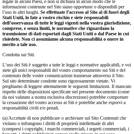
legale in alcuni Paesi, e non si dichiara in alcun modo che le
informazioni contenute nel Sito siano opportune o disponibili per
l’uso in altri luoghi.
Se effettuate l’accesso al Sito al di fuori degli
Stati Uniti, lo fate a vostro rischio e siete responsabili
dell’osservanza di tutte le leggi vigenti nella vostra giurisdizione,
comprese, e senza limiti, le normative che riguardano la
trasmissione di dati esportati dagli Stati Uniti o dal Paese in cui
risiedete. Non ci assumiamo alcuna responsabilità o onere in
merito a tale uso.
Condotta sui Siti.
L’uso dei Siti è soggetto a tutte le leggi e normative applicabili, e voi
siete gli unici responsabili del vostro comportamento sui Siti e del
contenuto delle vostre comunicazioni trasmesse attraverso il Sito.
Sul sito determinate condotte sono rigorosamente vietate. Vi
preghiamo di leggere attentamente le seguenti limitazioni. Il mancato
rispetto delle disposizioni specificate nel presente documento (come
da noi valutato a nostra esclusiva discrezione) potrebbe comportare
la cessazione del vostro accesso ai Siti e potrebbe anche esporvi a
responsabilità civili e/o penali.
(a) Accettate di non pubblicare o archiviare sul Sito Contenuti che
violano o infrangono i diritti di proprietà intellettuale di altri
(compresi i copyright, i marchi commerciali, i segreti commerciali, i