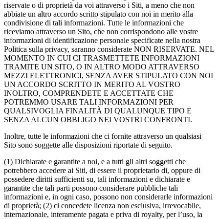
riservate o di proprietà da voi attraverso i Siti, a meno che non
abbiate un altro accordo scritto stipulato con noi in merito alla
condivisione di tali informazioni. Tutte le informazioni che
riceviamo attraverso un Sito, che non corrispondono alle vostre
informazioni di identificazione personale specificate nella nostra
Politica sulla privacy, saranno considerate NON RISERVATE. NEL
MOMENTO IN CUI CI TRASMETTETE INFORMAZIONI
TRAMITE UN SITO, O IN ALTRO MODO ATTRAVERSO
MEZZI ELETTRONICI, SENZA AVER STIPULATO CON NOI
UN ACCORDO SCRITTO IN MERITO AL VOSTRO
INOLTRO, COMPRENDETE E ACCETTATE CHE
POTREMMO USARE TALI INFORMAZIONI PER
QUALSIVOGLIA FINALITÀ DI QUALUNQUE TIPO E
SENZA ALCUN OBBLIGO NEI VOSTRI CONFRONTI.
Inoltre, tutte le informazioni che ci fornite attraverso un qualsiasi
Sito sono soggette alle disposizioni riportate di seguito.
(1) Dichiarate e garantite a noi, e a tutti gli altri soggetti che
potrebbero accedere ai Siti, di essere il proprietario di, oppure di
possedere diritti sufficienti su, tali informazioni e dichiarate e
garantite che tali parti possono considerare pubbliche tali
informazioni e, in ogni caso, possono non considerarle informazioni
di proprietà; (2) ci concedete licenza non esclusiva, irrevocabile,
internazionale, interamente pagata e priva di royalty, per l’uso, la