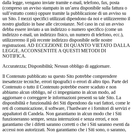
dalla legge, vengano inviate tramite e-mail, telefono, fax, posta
(compreso un avviso stampato in un’area disponibile sulla fattura o
sull’estratto conto) oppure tramite la pubblicazione di un avviso su
un Sito. I mezzi specifici utilizzati dipendono da noi e utilizzeremo il
nostro giudizio in base alle circostanze. Nel caso in cui un avviso
debba essere inviato a un indirizzo o numero specifico (come un
indirizzo e-mail, un indirizzo fisico, un numero di telefono, ecc.),
utilizzeremo il più recente indirizzo disponibile nelle nostre
registrazioni. AD ECCEZIONE DI QUANTO VIETATO DALLA
LEGGE, ACCONSENTITE A QUESTI METODI DI
NOTIFICA.
Accuratezza; Disponibilità; Nessun obbligo di aggiornare.
Il Contenuto pubblicato su questo Sito potrebbe comprendere
inesattezze tecniche, errori tipografici o errori di altro tipo. Parte del
Contenuto o tutto il Contenuto potrebbe essere scaduto e non
abbiamo alcun obbligo, né ci impegniamo in alcun modo, ad
aggiornare o correggere le informazioni presenti su tale Sito. La
disponibilità e funzionalità dei Siti dipendono da vari fattori, come le
reti di comunicazione, il software, l’hardware e i fornitori di servizi e
appaltatori di Candela. Non garantiamo in alcun modo che i Siti
funzioneranno sempre, senza interruzioni e senza errori, e non
garantiamo che i difetti saranno corretti o che i Siti saranno esenti da
accessi non autorizzati. Non garantiamo che i Siti sono, o saranno,