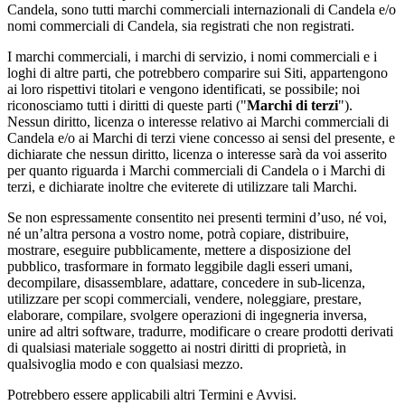
Candela, sono tutti marchi commerciali internazionali di Candela e/o
nomi commerciali di Candela, sia registrati che non registrati.
I marchi commerciali, i marchi di servizio, i nomi commerciali e i
loghi di altre parti, che potrebbero comparire sui Siti, appartengono
ai loro rispettivi titolari e vengono identificati, se possibile; noi
riconosciamo tutti i diritti di queste parti ("
Marchi di terzi
").
Nessun diritto, licenza o interesse relativo ai Marchi commerciali di
Candela e/o ai Marchi di terzi viene concesso ai sensi del presente, e
dichiarate che nessun diritto, licenza o interesse sarà da voi asserito
per quanto riguarda i Marchi commerciali di Candela o i Marchi di
terzi, e dichiarate inoltre che eviterete di utilizzare tali Marchi.
Se non espressamente consentito nei presenti termini d’uso, né voi,
né un’altra persona a vostro nome, potrà copiare, distribuire,
mostrare, eseguire pubblicamente, mettere a disposizione del
pubblico, trasformare in formato leggibile dagli esseri umani,
decompilare, disassemblare, adattare, concedere in sub-licenza,
utilizzare per scopi commerciali, vendere, noleggiare, prestare,
elaborare, compilare, svolgere operazioni di ingegneria inversa,
unire ad altri software, tradurre, modificare o creare prodotti derivati
di qualsiasi materiale soggetto ai nostri diritti di proprietà, in
qualsivoglia modo e con qualsiasi mezzo.
Potrebbero essere applicabili altri Termini e Avvisi.