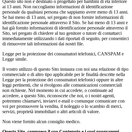
Questo sito non è destinato o progettato per bambini di età inferiore
ai 13 anni. Non raccogliamo informazioni di identificazione
personale da qualsiasi persona che sappiamo avere meno di 13 anni.
Se hai meno di 13 anni, sei pregato di non fornire informazioni di
identificazione personale attraverso il Sito. Se hai meno di 13 anni e
hai già fornito informazioni di identificazione personale attraverso il
Sito, sei pregato di chiedere al tuo genitore o tutore di contattarci
immediatamente utilizzando i dati riportati di seguito, per consentirci
di rimuovere tali informazioni dai nostri file.
Legge per la protezione dei consumatori telefonici, CANSPAM e
Legge simile.
Il vostro utilizzo di questo Sito instaura con noi una relazione di tipo
commerciale o di altro tipo applicabile per le finalità descritte nella
Legge per la protezione dei consumatori telefonici oppure in altre
leggi pertinenti, che si rivolgono alle comunicazioni commerciali
non richieste. Nel momento in cui accedete, o continuate ad
accedere, a questo Sito, riconoscete che noi, o i nostri agenti,
potremmo chiamarvi, inviarvi e-mail o comunque comunicare con
voi per promuovere la vendita, il noleggio o lo scambio di merci,
servizi, proprietà immobiliari o altri articoli di valore.
Non viene fornito alcun consiglio medico.
Questo Sito, compreso il suo Contenuto e i suoi programmi