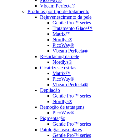
PicoWay®
Vbeam Perfecta®
Produtos por tipo de tratamento
Rejuvenescimento da pele
Gentle Pro™ series
Tratamento Glacē™
Matrix™
Nordlys®
PicoWay®
Vbeam Perfecta®
Resurfacing da pele
Nordlys®
Cicatrizes e estrias
Matrix™
PicoWay®
Vbeam Perfecta®
Depilação
Gentle Pro™ series
Nordlys®
Remoção de tatuagens
PicoWay®
Pigmentação
Gentle Pro™ series
Patologias vasculares
Gentle Pro™ series