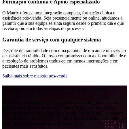
Formação contínua e Apoio especializado
O Matrix oferece uma integração completa, formação clínica e
assistência pós-venda. Seja presencialmente ou online, ajudamos a
garantir que a sua equipa se sinta segura desde o primeiro dia e que
receba apoio em todas as etapas do processo.
Garantia de serviço com qualquer sistema
Desfrute de tranquilidade com uma garantia de um ano e um serviço
de assistência rápido. O nosso compromisso com a disponibilidade e
a resolução de problemas traduz-se em menos interrupções e em
pacientes mais satisfeitos.
Saiba mais sobre o apoio pós-venda
Pronto para obter mais informações?
Mantenha-se na vanguarda da inovação dermatológica — contacte-
nos para uma demonstração personalizada e ofertas exclusivas.
Transforme a sua clínica, redefina os cuidados com a pele e supere
as expectativas dos seus clientes com a nossa estação de trabalho de
renovação cutânea por RF de última geração.