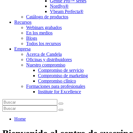
Gentle Pro™ series
Nordlys®
Vbeam Perfecta®
Catálogo de productos
Recursos
Webinars grabados
En los medios
Blogs
Todos los recursos
Empresa
Acerca de Candela
Oficinas y distribuidores
Nuestro compromiso
Compromiso de servicio
Compromiso de marketing
Compromiso clínico
Formaciones para profesionales
Institute for Excellence
Home