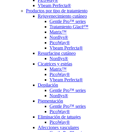
PicoWay®
Vbeam Perfecta®
Productos por tipo de tratamiento
Rejuvenecimiento cutáneo
Gentle Pro™ series
Tratamiento Glacē™
Matrix™
Nordlys®
PicoWay®
Vbeam Perfecta®
Resurfacing cutáneo
Nordlys®
Cicatrices y estrías
Matrix™
PicoWay®
Vbeam Perfecta®
Depilación
Gentle Pro™ series
Nordlys®
Pigmentación
Gentle Pro™ series
PicoWay®
Eliminación de tatuajes
PicoWay®
Afecciones vasculares