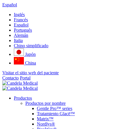
Español
Inglés
Francés
Español
Portugués
Alemán
Italia
Chino simplificado
Japón
China
Visitar el sitio web del paciente
Contacto
Portal
Productos
Productos por nombre
Gentle Pro™ series
Tratamiento Glacē™
Matrix™
Nordlys®