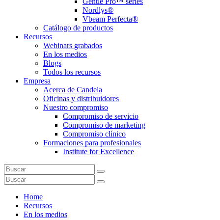
Gentle Pro™ series
Nordlys®
Vbeam Perfecta®
Catálogo de productos
Recursos
Webinars grabados
En los medios
Blogs
Todos los recursos
Empresa
Acerca de Candela
Oficinas y distribuidores
Nuestro compromiso
Compromiso de servicio
Compromiso de marketing
Compromiso clínico
Formaciones para profesionales
Institute for Excellence
Home
Recursos
En los medios