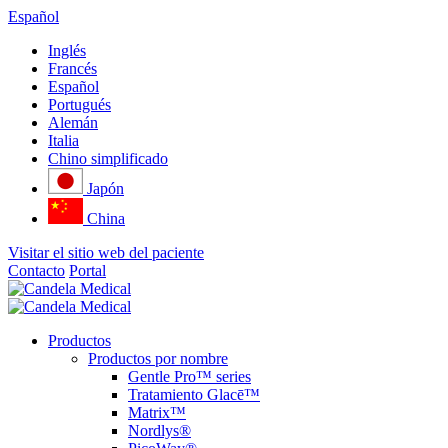
Español
Inglés
Francés
Español
Portugués
Alemán
Italia
Chino simplificado
Japón
China
Visitar el sitio web del paciente
Contacto
Portal
Productos
Productos por nombre
Gentle Pro™ series
Tratamiento Glacē™
Matrix™
Nordlys®