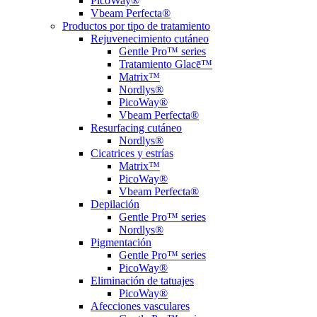
PicoWay®
Vbeam Perfecta®
Productos por tipo de tratamiento
Rejuvenecimiento cutáneo
Gentle Pro™ series
Tratamiento Glacē™
Matrix™
Nordlys®
PicoWay®
Vbeam Perfecta®
Resurfacing cutáneo
Nordlys®
Cicatrices y estrías
Matrix™
PicoWay®
Vbeam Perfecta®
Depilación
Gentle Pro™ series
Nordlys®
Pigmentación
Gentle Pro™ series
PicoWay®
Eliminación de tatuajes
PicoWay®
Afecciones vasculares