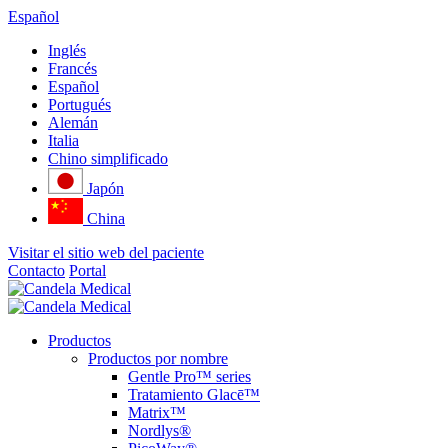
Español
Inglés
Francés
Español
Portugués
Alemán
Italia
Chino simplificado
Japón
China
Visitar el sitio web del paciente
Contacto
Portal
Productos
Productos por nombre
Gentle Pro™ series
Tratamiento Glacē™
Matrix™
Nordlys®