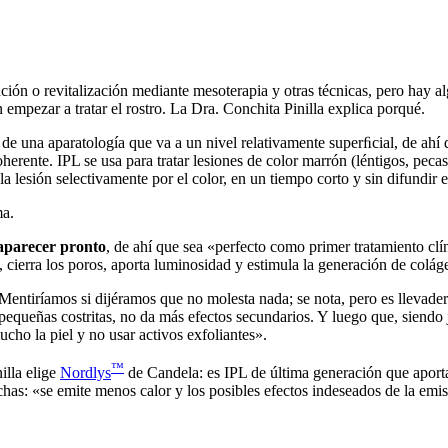
ión o revitalización mediante mesoterapia y otras técnicas, pero hay al
n empezar a tratar el rostro. La Dra. Conchita Pinilla explica porqué.
a de una aparatología que va a un nivel relativamente superﬁcial, de ahí 
oherente. IPL se usa para tratar lesiones de color marrón (léntigos, peca
a lesión selectivamente por el color, en un tiempo corto y sin difundir el
ma.
aparecer pronto
, de ahí que sea «perfecto como primer tratamiento clín
s, cierra los poros, aporta luminosidad y estimula la generación de colá
«Mentiríamos si dijéramos que no molesta nada; se nota, pero es llevader
pequeñas costritas, no da más efectos secundarios. Y luego que, siendo 
ucho la piel y no usar activos exfoliantes».
™
illa elige
Nordlys
de Candela: es IPL de última generación que aporta
chas: «se emite menos calor y los posibles efectos indeseados de la em