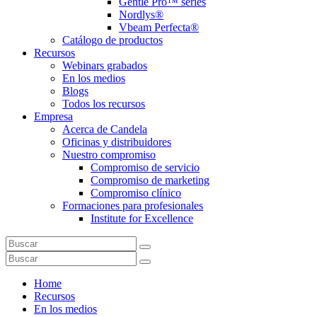
Gentle Pro™ series
Nordlys®
Vbeam Perfecta®
Catálogo de productos
Recursos
Webinars grabados
En los medios
Blogs
Todos los recursos
Empresa
Acerca de Candela
Oficinas y distribuidores
Nuestro compromiso
Compromiso de servicio
Compromiso de marketing
Compromiso clínico
Formaciones para profesionales
Institute for Excellence
Home
Recursos
En los medios