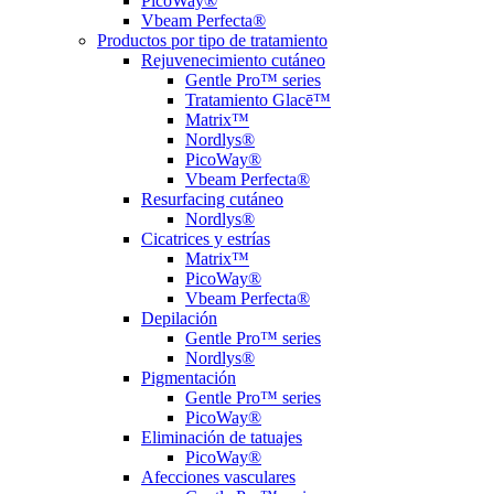
PicoWay®
Vbeam Perfecta®
Productos por tipo de tratamiento
Rejuvenecimiento cutáneo
Gentle Pro™ series
Tratamiento Glacē™
Matrix™
Nordlys®
PicoWay®
Vbeam Perfecta®
Resurfacing cutáneo
Nordlys®
Cicatrices y estrías
Matrix™
PicoWay®
Vbeam Perfecta®
Depilación
Gentle Pro™ series
Nordlys®
Pigmentación
Gentle Pro™ series
PicoWay®
Eliminación de tatuajes
PicoWay®
Afecciones vasculares