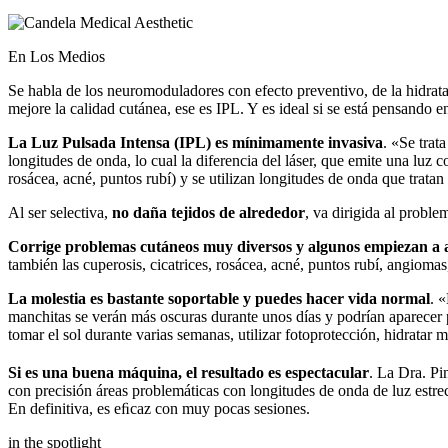
En Los Medios
Se habla de los neuromoduladores con efecto preventivo, de la hidratac
mejore la calidad cutánea, ese es IPL. Y es ideal si se está pensando e
La Luz Pulsada Intensa (IPL) es mínimamente invasiva
. «Se trat
longitudes de onda, lo cual la diferencia del láser, que emite una luz c
rosácea, acné, puntos rubí) y se utilizan longitudes de onda que tratan l
Al ser selectiva,
no daña tejidos de alrededor
, va dirigida al proble
Corrige problemas cutáneos muy diversos y algunos empiezan a 
también las cuperosis, cicatrices, rosácea, acné, puntos rubí, angioma
La molestia es bastante soportable y puedes hacer vida normal
. 
manchitas se verán más oscuras durante unos días y podrían aparecer 
tomar el sol durante varias semanas, utilizar fotoprotección, hidratar m
Si es una buena máquina, el resultado es espectacular
. La Dra. Pin
con precisión áreas problemáticas con longitudes de onda de luz estre
En definitiva, es eﬁcaz con muy pocas sesiones.
in the spotlight