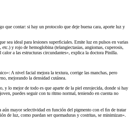
go que contar: si hay un protocolo que deje buena cara, aporte luz y
que sea ideal para lesiones superﬁciales. Emite luz en pulsos en varias
s, etc.) y rojo de hemoglobina (telangiectasias, angiomas, cuperosis,
 calor a las estructuras circundantes», explica la doctora Pinilla.
ico»: A nivel facial mejora la textura, corrige las manchas, pero
geno, mejorando la densidad cutánea.
o, y lo mejor de todo es que aparte de la piel enrojecida, donde si hay
joven, puedes seguir con tu ritmo normal, teniendo en cuenta no
 aún mayor selectividad en función del pigmento con el ﬁn de tratar
isión de luz, como puedan ser quemaduras y costritas, se minimizan».