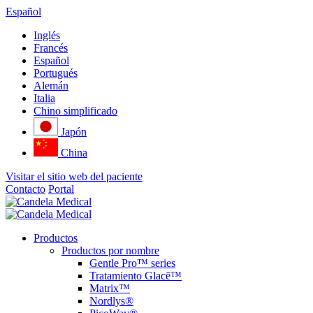
Español
Inglés
Francés
Español
Portugués
Alemán
Italia
Chino simplificado
Japón
China
Visitar el sitio web del paciente
Contacto
Portal
Productos
Productos por nombre
Gentle Pro™ series
Tratamiento Glacē™
Matrix™
Nordlys®