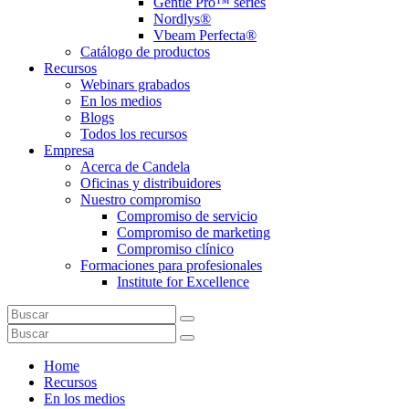
Gentle Pro™ series
Nordlys®
Vbeam Perfecta®
Catálogo de productos
Recursos
Webinars grabados
En los medios
Blogs
Todos los recursos
Empresa
Acerca de Candela
Oficinas y distribuidores
Nuestro compromiso
Compromiso de servicio
Compromiso de marketing
Compromiso clínico
Formaciones para profesionales
Institute for Excellence
Home
Recursos
En los medios