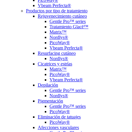
PicoWay®
Vbeam Perfecta®
Productos por tipo de tratamiento
Rejuvenecimiento cutáneo
Gentle Pro™ series
Tratamiento Glacē™
Matrix™
Nordlys®
PicoWay®
Vbeam Perfecta®
Resurfacing cutáneo
Nordlys®
Cicatrices y estrías
Matrix™
PicoWay®
Vbeam Perfecta®
Depilación
Gentle Pro™ series
Nordlys®
Pigmentación
Gentle Pro™ series
PicoWay®
Eliminación de tatuajes
PicoWay®
Afecciones vasculares