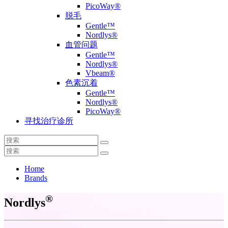
PicoWay®
脱毛
Gentle™
Nordlys®
血管问题
Gentle™
Nordlys®
Vbeam®
色素沉着
Gentle™
Nordlys®
PicoWay®
寻找治疗诊所
Home
Brands
®
Nordlys