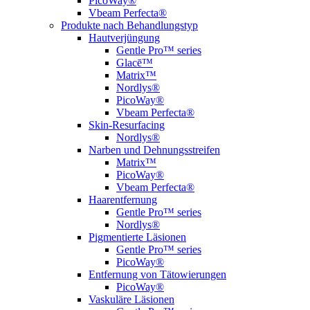
PicoWay®
Vbeam Perfecta®
Produkte nach Behandlungstyp
Hautverjüngung
Gentle Pro™ series
Glacē™
Matrix™
Nordlys®
PicoWay®
Vbeam Perfecta®
Skin-Resurfacing
Nordlys®
Narben und Dehnungsstreifen
Matrix™
PicoWay®
Vbeam Perfecta®
Haarentfernung
Gentle Pro™ series
Nordlys®
Pigmentierte Läsionen
Gentle Pro™ series
PicoWay®
Entfernung von Tätowierungen
PicoWay®
Vaskuläre Läsionen