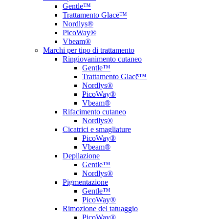
Gentle™
Trattamento Glacē™
Nordlys®
PicoWay®
Vbeam®
Marchi per tipo di trattamento
Ringiovanimento cutaneo
Gentle™
Trattamento Glacē™
Nordlys®
PicoWay®
Vbeam®
Rifacimento cutaneo
Nordlys®
Cicatrici e smagliature
PicoWay®
Vbeam®
Depilazione
Gentle™
Nordlys®
Pigmentazione
Gentle™
PicoWay®
Rimozione del tatuaggio
PicoWay®