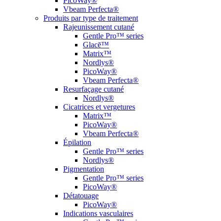
PicoWay®
Vbeam Perfecta®
Produits par type de traitement
Rajeunissement cutané
Gentle Pro™ series
Glacē™
Matrix™
Nordlys®
PicoWay®
Vbeam Perfecta®
Resurfaçage cutané
Nordlys®
Cicatrices et vergetures
Matrix™
PicoWay®
Vbeam Perfecta®
Épilation
Gentle Pro™ series
Nordlys®
Pigmentation
Gentle Pro™ series
PicoWay®
Détatouage
PicoWay®
Indications vasculaires