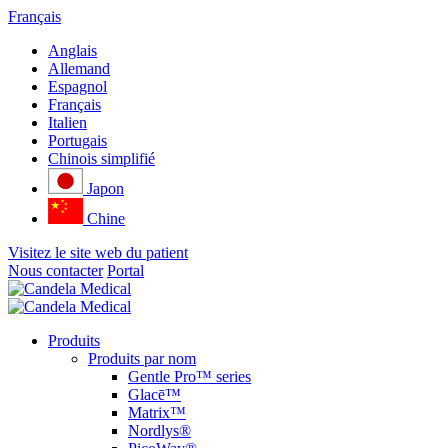
Français
Anglais
Allemand
Espagnol
Français
Italien
Portugais
Chinois simplifié
Japon
Chine
Visitez le site web du patient
Nous contacter
Portal
Produits
Produits par nom
Gentle Pro™ series
Glacē™
Matrix™
Nordlys®