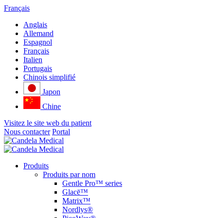
Français
Anglais
Allemand
Espagnol
Français
Italien
Portugais
Chinois simplifié
Japon
Chine
Visitez le site web du patient
Nous contacter
Portal
Produits
Produits par nom
Gentle Pro™ series
Glacē™
Matrix™
Nordlys®