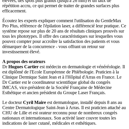
élevées, des spots plus grands (jusqu'à 26 mm) et un taux de
répétition accru, ce qui permet de traiter de grandes surfaces plus
efficacement.
Écoutez les experts expliquer comment l'utilisation du GentleMax
Pro Plus, référence de l'épilation laser, a différencié leur pratique. Ce
système repose sur plus de 20 ans de résultats cliniques prouvés sur
tous les phototypes. Il offre des caractéristiques sur lesquelles vous
pouvez compter pour accroître la satisfaction des patients et vous
démarquer de la concurrence - vous offrant un retour sur
investissement élevé.
A propos des orateurs
Dr
Hugues Cartier
est médecin en dermatologie et vénéréologie. Il
est diplômé de l'Ecole Européenne de Phlébologie. Praticien à la
Clinique Dermique Saint Jean et à l'Hôpital d'Arras en France. Le
Dr Cartier est le coordinateur scientifique global du congrès
IMCAS, vice-président de la Société Française de Médecine
Esthétique et ancien président du Groupe Laser Français.
Le docteur
Cyril Maire
est dermatologue, installé depuis 8 ans au
Centre Dermatologique Saint-Jean à Arras. Il est praticien attaché au
CHU de Lille et est orateur reconnu pour de nombreux congrès
nationaux et internationaux. Son activité laser couvre toutes les
indications de laser cutané, médicales et esthétiques.