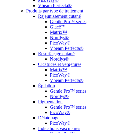
PicoWay®
Vbeam Perfecta®
Produits par type de traitement
Rajeunissement cutané
Gentle Pro™ series
Glacē™
Matrix™
Nordlys®
PicoWay®
Vbeam Perfecta®
Resurfaçage cutané
Nordlys®
Cicatrices et vergetures
Matrix™
PicoWay®
Vbeam Perfecta®
Épilation
Gentle Pro™ series
Nordlys®
Pigmentation
Gentle Pro™ series
PicoWay®
Détatouage
PicoWay®
Indications vasculaires