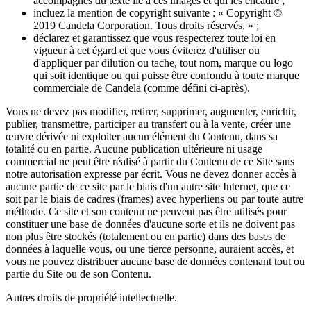
accompagnés du texte lié à ces images et qui les encadre ;
incluez la mention de copyright suivante : « Copyright ©
2019 Candela Corporation. Tous droits réservés. » ;
déclarez et garantissez que vous respecterez toute loi en
vigueur à cet égard et que vous éviterez d'utiliser ou
d'appliquer par dilution ou tache, tout nom, marque ou logo
qui soit identique ou qui puisse être confondu à toute marque
commerciale de Candela (comme défini ci-après).
Vous ne devez pas modifier, retirer, supprimer, augmenter, enrichir,
publier, transmettre, participer au transfert ou à la vente, créer une
œuvre dérivée ni exploiter aucun élément du Contenu, dans sa
totalité ou en partie. Aucune publication ultérieure ni usage
commercial ne peut être réalisé à partir du Contenu de ce Site sans
notre autorisation expresse par écrit. Vous ne devez donner accès à
aucune partie de ce site par le biais d'un autre site Internet, que ce
soit par le biais de cadres (frames) avec hyperliens ou par toute autre
méthode. Ce site et son contenu ne peuvent pas être utilisés pour
constituer une base de données d'aucune sorte et ils ne doivent pas
non plus être stockés (totalement ou en partie) dans des bases de
données à laquelle vous, ou une tierce personne, auraient accès, et
vous ne pouvez distribuer aucune base de données contenant tout ou
partie du Site ou de son Contenu.
Autres droits de propriété intellectuelle.