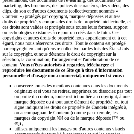
présentations, des documents de l'e-learning, des documents de
marketing, des brochures, des polices de caractères, des vidéos, des
clips, du son et d'autres documents (collectivement nommés «
Contenu ») protégés par copyright, marques déposées et autres
droits de propriété, y compris des droits de propriété intellectuelle, et
ces droits sont valides et protégés sous toutes leurs formes, support
ou technologies existantes à ce jour ou créés dans le futur. Ces
copyrights et autres droits de propriété nous appartiennent et, à cet
égard, nous nous réservons ces droits. Tout le contenu est protégé
par copyright en tant qu'œuvre collective par les lois des États-Unis
sur le copyright, et nous détenons le droit de copyright sur la
sélection, la coordination, l'arrangement et l'amélioration de ce
contenu.
Vous n'êtes autorisés à regarder, télécharger et
reproduire les documents de ce Site qu'à titre d'information
personnelle et d'usage non-commercial, uniquement si vous :
conservez toutes les mentions contenues dans les documents
originaux et si vous ne retirez, supprimez ou dissociez pas tout
ou partie du contenu, toute restriction liée au copyright, à une
marque déposée ou à tout autre élément de propriété, ou tout
signe indiquant les droits de propriété de Candela intégrés à,
ou accompagnant le Contenu (comme par exemple, les
marques du copyright [©] ou de la marque déposée [™ ou
®]) ;
utilisez uniquement les images ou d'autres contenus visuels