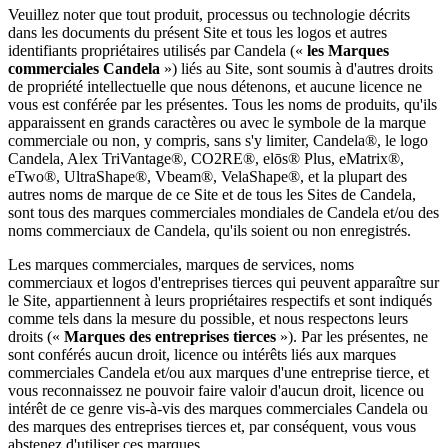
Veuillez noter que tout produit, processus ou technologie décrits
dans les documents du présent Site et tous les logos et autres
identifiants propriétaires utilisés par Candela («
les Marques
commerciales Candela
») liés au Site, sont soumis à d'autres droits
de propriété intellectuelle que nous détenons, et aucune licence ne
vous est conférée par les présentes. Tous les noms de produits, qu'ils
apparaissent en grands caractères ou avec le symbole de la marque
commerciale ou non, y compris, sans s'y limiter, Candela®, le logo
Candela, Alex TriVantage®, CO2RE®, elōs® Plus, eMatrix®,
eTwo®, UltraShape®, Vbeam®, VelaShape®, et la plupart des
autres noms de marque de ce Site et de tous les Sites de Candela,
sont tous des marques commerciales mondiales de Candela et/ou des
noms commerciaux de Candela, qu'ils soient ou non enregistrés.
Les marques commerciales, marques de services, noms
commerciaux et logos d'entreprises tierces qui peuvent apparaître sur
le Site, appartiennent à leurs propriétaires respectifs et sont indiqués
comme tels dans la mesure du possible, et nous respectons leurs
droits («
Marques des entreprises tierces
»). Par les présentes, ne
sont conférés aucun droit, licence ou intérêts liés aux marques
commerciales Candela et/ou aux marques d'une entreprise tierce, et
vous reconnaissez ne pouvoir faire valoir d'aucun droit, licence ou
intérêt de ce genre vis-à-vis des marques commerciales Candela ou
des marques des entreprises tierces et, par conséquent, vous vous
abstenez d'utiliser ces marques.