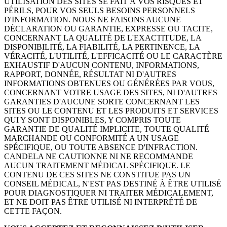
UTILISATION DES SITES SE FAIT À VOS RISQUES ET
PÉRILS, POUR VOS SEULS BESOINS PERSONNELS
D'INFORMATION. NOUS NE FAISONS AUCUNE
DÉCLARATION OU GARANTIE, EXPRESSE OU TACITE,
CONCERNANT LA QUALITÉ DE L'EXACTITUDE, LA
DISPONIBILITÉ, LA FIABILITÉ, LA PERTINENCE, LA
VÉRACITÉ, L'UTILITÉ, L'EFFICACITÉ OU LE CARACTÈRE
EXHAUSTIF D'AUCUN CONTENU, INFORMATIONS,
RAPPORT, DONNÉE, RÉSULTAT NI D'AUTRES
INFORMATIONS OBTENUES OU GÉNÉRÉES PAR VOUS,
CONCERNANT VOTRE USAGE DES SITES, NI D'AUTRES
GARANTIES D'AUCUNE SORTE CONCERNANT LES
SITES OU LE CONTENU ET LES PRODUITS ET SERVICES
QUI Y SONT DISPONIBLES, Y COMPRIS TOUTE
GARANTIE DE QUALITÉ IMPLICITE, TOUTE QUALITÉ
MARCHANDE OU CONFORMITÉ A UN USAGE
SPÉCIFIQUE, OU TOUTE ABSENCE D'INFRACTION.
CANDELA NE CAUTIONNE NI NE RECOMMANDE
AUCUN TRAITEMENT MÉDICAL SPÉCIFIQUE. LE
CONTENU DE CES SITES NE CONSTITUE PAS UN
CONSEIL MÉDICAL, N'EST PAS DESTINÉ À ÊTRE UTILISÉ
POUR DIAGNOSTIQUER NI TRAITER MÉDICALEMENT,
ET NE DOIT PAS ÊTRE UTILISÉ NI INTERPRÉTÉ DE
CETTE FAÇON.