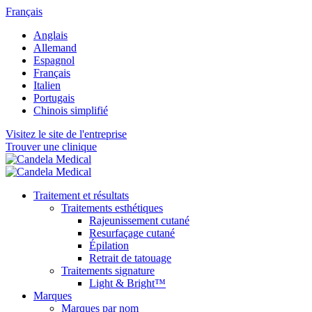
Français
Anglais
Allemand
Espagnol
Français
Italien
Portugais
Chinois simplifié
Visitez le site de l'entreprise
Trouver une clinique
Traitement et résultats
Traitements esthétiques
Rajeunissement cutané
Resurfaçage cutané
Épilation
Retrait de tatouage
Traitements signature
Light & Bright™
Marques
Marques par nom