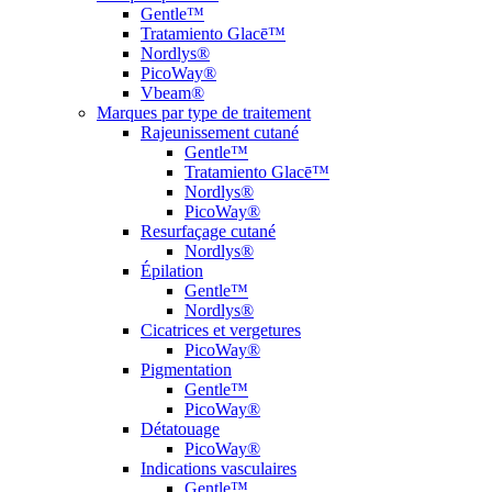
Gentle™
Tratamiento Glacē™
Nordlys®
PicoWay®
Vbeam®
Marques par type de traitement
Rajeunissement cutané
Gentle™
Tratamiento Glacē™
Nordlys®
PicoWay®
Resurfaçage cutané
Nordlys®
Épilation
Gentle™
Nordlys®
Cicatrices et vergetures
PicoWay®
Pigmentation
Gentle™
PicoWay®
Détatouage
PicoWay®
Indications vasculaires
Gentle™