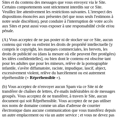
Sites et du contenu des messages que vous envoyez via le Site.
Certains comportements sont strictement interdits sur ce Site.
Veuillez lire attentivement les restrictions suivantes. L'irrespect des
dispositions énoncées aux présentes (tel que nous seuls l'estimons à
notre seule discrétion), peut conduire à l'interruption de votre accès
aux Sites et peut aussi vous exposer à une responsabilité civile et/ou
pénale.
(A) Vous acceptez de ne pas poster ni de stocker sur ce Site, aucun
contenu qui viole ou enfreint les droits de propriété intellectuelle [y
compris le copyright, les marques commerciales, les brevets, les
droits de publicité ou (dans la mesure où elle peuvent être protégées)
les idées confidentielles], ou bien dont le contenu est obscène tant
pour les adultes que pour les mineurs, relève de la pornographie
infantile, s'avère diffamatoire, raciste, impudique, lascif, abject,
excessivement violent, relève du harcèlement ou est autrement
répréhensible («
Répréhensible
»).
(b) Vous acceptez de n'envoyer aucun Spam via ce Site ni de
transférer de chaînes de lettres, d'e-mails indésirables ni de messages
groupés. Vous acceptez de ne transférer, à travers le Site, aucun
document qui soit Répréhensible. Vous acceptez de ne pas utiliser
nos noms de domaine comme un alias d'adresse de courrier
électronique dans aucune communication que vous transférez depuis
un autre emplacement ou via un autre service ; et vous ne devez pas