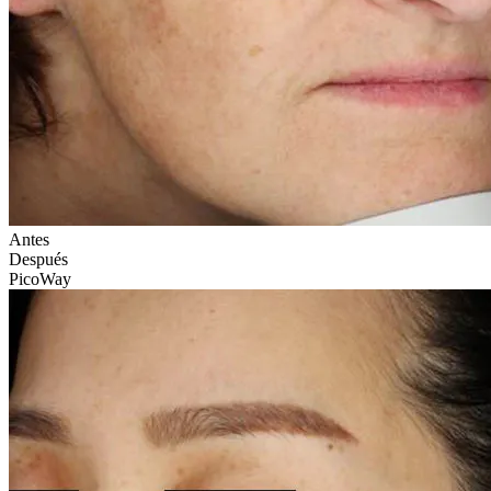
Antes
Después
PicoWay