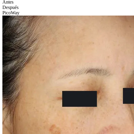
Antes
Después
PicoWay