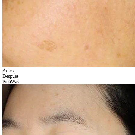
Antes
Después
PicoWay