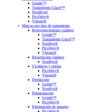
Gentle™
Tratamiento Glacē™
Nordlys®
PicoWay®
Vbeam®
Marcas por tipo de tratamiento
Rejuvenecimiento cutáneo
Gentle™
Tratamiento Glacē™
Nordlys®
PicoWay®
Vbeam®
Resurfacing cutáneo
Nordlys®
Cicatrices y estrías
PicoWay®
Vbeam®
Depilación
Gentle™
Nordlys®
Pigmentación
Gentle™
PicoWay®
Eliminación de tatuajes
PicoWay®