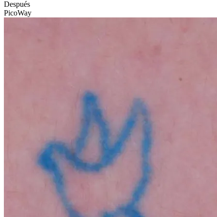
Después
PicoWay