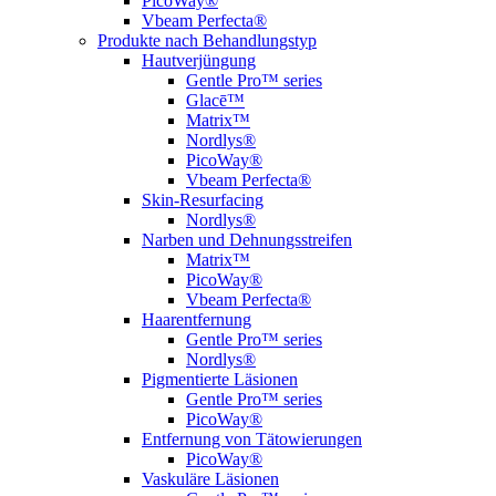
PicoWay®
Vbeam Perfecta®
Produkte nach Behandlungstyp
Hautverjüngung
Gentle Pro™ series
Glacē™
Matrix™
Nordlys®
PicoWay®
Vbeam Perfecta®
Skin-Resurfacing
Nordlys®
Narben und Dehnungsstreifen
Matrix™
PicoWay®
Vbeam Perfecta®
Haarentfernung
Gentle Pro™ series
Nordlys®
Pigmentierte Läsionen
Gentle Pro™ series
PicoWay®
Entfernung von Tätowierungen
PicoWay®
Vaskuläre Läsionen