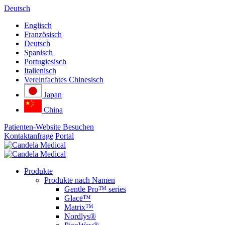
Deutsch
Englisch
Französisch
Deutsch
Spanisch
Portugiesisch
Italienisch
Vereinfachtes Chinesisch
Japan
China
Patienten-Website Besuchen
Kontaktanfrage
Portal
Produkte
Produkte nach Namen
Gentle Pro™ series
Glacē™
Matrix™
Nordlys®