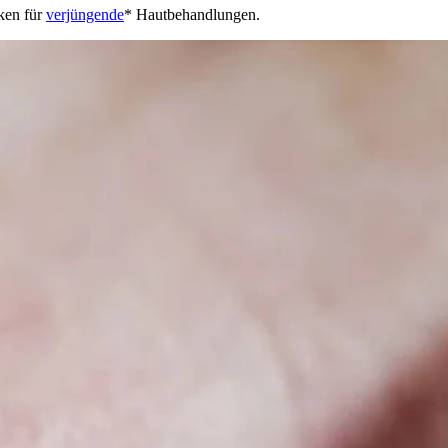
ken für
verjüngende
* Hautbehandlungen.