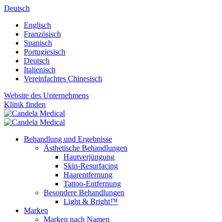
Deutsch
Englisch
Französisch
Spanisch
Portugiesisch
Deutsch
Italienisch
Vereinfachtes Chinesisch
Website des Unternehmens
Klinik finden
Behandlung und Ergebnisse
Ästhetische Behandlungen
Hautverjüngung
Skin-Resurfacing
Haarentfernung
Tattoo-Entfernung
Besondere Behandlungen
Light & Bright™
Marken
Marken nach Namen