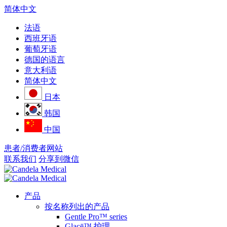
简体中文
法语
西班牙语
葡萄牙语
德国的语言
意大利语
简体中文
日本
韩国
中国
患者/消费者网站
联系我们
分享到微信
产品
按名称列出的产品
Gentle Pro™ series
Glacē™ 护理