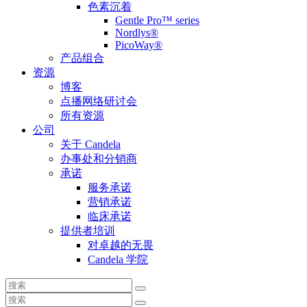
色素沉着
Gentle Pro™ series
Nordlys®
PicoWay®
产品组合
资源
博客
点播网络研讨会
所有资源
公司
关于 Candela
办事处和分销商
承诺
服务承诺
营销承诺
临床承诺
提供者培训
对卓越的无畏
Candela 学院