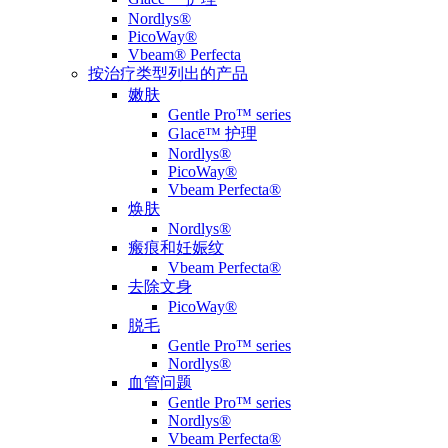
Nordlys®
PicoWay®
Vbeam® Perfecta
按治疗类型列出的产品
嫩肤
Gentle Pro™ series
Glacē™ 护理
Nordlys®
PicoWay®
Vbeam Perfecta®
焕肤
Nordlys®
瘢痕和妊娠纹
Vbeam Perfecta®
去除文身
PicoWay®
脱毛
Gentle Pro™ series
Nordlys®
血管问题
Gentle Pro™ series
Nordlys®
Vbeam Perfecta®