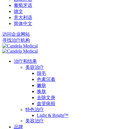
葡萄牙语
德文
意大利语
简体中文
访问企业网站
寻找治疗机构
治疗和结果
美容治疗
脱毛
色素沉着
嫩肤
换肤
去除文身
血管病损
特色治疗
Light & Bright™
美容治疗
品牌