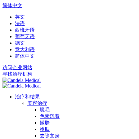
简体中文
英文
法语
西班牙语
葡萄牙语
德文
意大利语
简体中文
访问企业网站
寻找治疗机构
治疗和结果
美容治疗
脱毛
色素沉着
嫩肤
换肤
去除文身