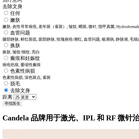
去除文身
任何
嫩肤
嫩肤, 炎性寻常痤疮, 老年斑（雀斑）, 皱纹, 晒斑, 微针, 指甲真菌, Hydrodermabr
血管问题
腿部静脉, 鲜红斑痣, 面部静脉, 玫瑰痤疮/潮红, 血管问题, 银屑病, 静脉湖,
换肤
换肤, 皱纹/细纹, 亮白
瘢痕和妊娠纹
痤疮疤痕, 萎缩性瘢痕
色素性病损
色素性病损, 深色斑点, 雀斑
脱毛
去除文身
距离
寻找医生
Candela 品牌用于激光、IPL 和 RF