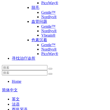
PicoWay®
脱毛
Gentle™
Nordlys®
血管问题
Gentle™
Nordlys®
Vbeam®
色素沉着
Gentle™
Nordlys®
PicoWay®
寻找治疗诊所
Home
简体中文
英文
法语
西班牙语