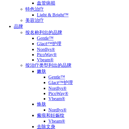
血管病损
特色治疗
Light & Bright™
美容治疗
品牌
按名称列出的品牌
Gentle™
Glacē™护理
Nordlys®
PicoWay®
Vbeam®
按治疗类型列出的品牌
嫩肤
Gentle™
Glacē™护理
Nordlys®
PicoWay®
Vbeam®
焕肤
Nordlys®
瘢痕和妊娠纹
Vbeam®
去除文身