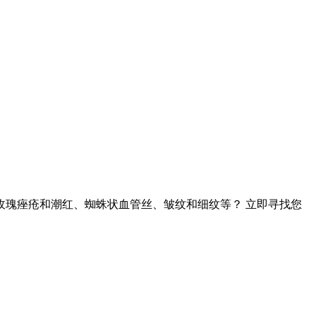
、玫瑰痤疮和潮红、蜘蛛状血管丝、皱纹和细纹等？ 立即寻找您