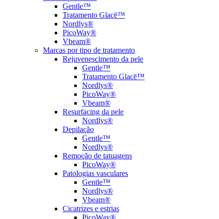
Gentle™
Tratamento Glacē™
Nordlys®
PicoWay®
Vbeam®
Marcas por tipo de tratamento
Rejuvenescimento da pele
Gentle™
Tratamento Glacē™
Nordlys®
PicoWay®
Vbeam®
Resurfacing da pele
Nordlys®
Depilação
Gentle™
Nordlys®
Remoção de tatuagens
PicoWay®
Patologias vasculares
Gentle™
Nordlys®
Vbeam®
Cicatrizes e estrias
PicoWay®