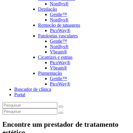
Nordlys®
Depilação
Gentle™
Nordlys®
Remoção de tatuagens
PicoWay®
Patologias vasculares
Gentle™
Nordlys®
Vbeam®
Cicatrizes e estrias
PicoWay®
Vbeam®
Pigmentação
Gentle™
PicoWay®
Buscador de clínica
Portal
Encontre um prestador de tratamento
estético