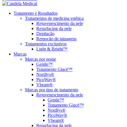
Tratamento e Resultados
Tratamentos de medicina estética
Rejuvenescimento da pele
Resurfacing da pele
Depilação
Remoção de tatuagens
Tratamentos exclusivos
Light & Bright™
Marcas
Marcas por nome
Gentle™
Tratamento Glacē™
Nordlys®
PicoWay®
Vbeam®
Marcas por tipo de tratamento
Rejuvenescimento da pele
Gentle™
Tratamento Glacē™
Nordlys®
PicoWay®
Vbeam®
Resurfacing da pele