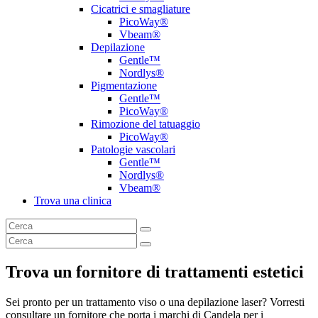
Cicatrici e smagliature
PicoWay®
Vbeam®
Depilazione
Gentle™
Nordlys®
Pigmentazione
Gentle™
PicoWay®
Rimozione del tatuaggio
PicoWay®
Patologie vascolari
Gentle™
Nordlys®
Vbeam®
Trova una clinica
Trova un fornitore di trattamenti estetici
Sei pronto per un trattamento viso o una depilazione laser? Vorresti
consultare un fornitore che porta i marchi di Candela per i