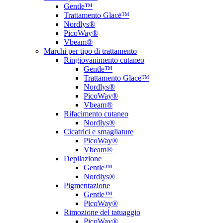
Gentle™
Trattamento Glacē™
Nordlys®
PicoWay®
Vbeam®
Marchi per tipo di trattamento
Ringiovanimento cutaneo
Gentle™
Trattamento Glacē™
Nordlys®
PicoWay®
Vbeam®
Rifacimento cutaneo
Nordlys®
Cicatrici e smagliature
PicoWay®
Vbeam®
Depilazione
Gentle™
Nordlys®
Pigmentazione
Gentle™
PicoWay®
Rimozione del tatuaggio
PicoWay®