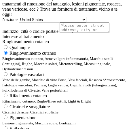
trattamenti di rimozione del tatuaggio, lesioni pigmentate, rosacea,
vene varicose, ecc.? Trova un fornitore di trattamenti vicino a te
oggi!
Nazione
Indirizzo, città o codice postale
Interesse al trattamento
Ringiovanimento cutaneo
Qualunque
Ringiovanimento cutaneo
Ringiovanimento cutaneo, Acne volgare infiammatoria, Macchie senili
(lentiggini), Rughe, Macchie solari, Microneedling, Micosi ungueale,
Hydrodermabrasion
Patologie vascolari
Vene delle gambe, Macchie di vino Porto, Vasi facciali, Rosacea /Arrossamento,
Patologie vascolari, Psoriasi, Laghi venosi, Capillari rotti (telangiectasia),
Poikiloderma di Civatte, Vene periorbitali
Rifacimento cutaneo
Rifacimento cutaneo, Rughe/linee sottili, Light & Bright
Cicatrici e smagliature
Cicatrici da acne, Cicatrici atrofiche
Pigmentazione
Lesione pigmentata, Macchie scure, Lentiggini
Epilazione