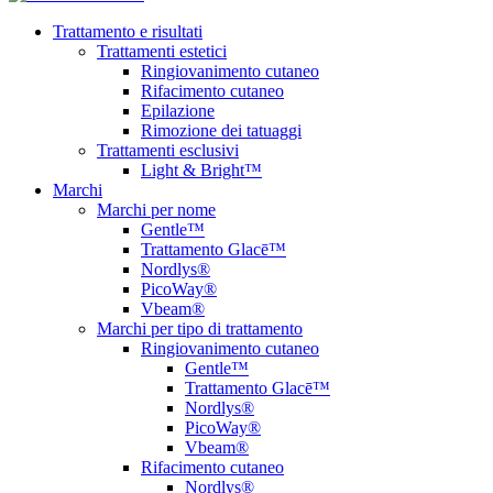
Trattamento e risultati
Trattamenti estetici
Ringiovanimento cutaneo
Rifacimento cutaneo
Epilazione
Rimozione dei tatuaggi
Trattamenti esclusivi
Light & Bright™
Marchi
Marchi per nome
Gentle™
Trattamento Glacē™
Nordlys®
PicoWay®
Vbeam®
Marchi per tipo di trattamento
Ringiovanimento cutaneo
Gentle™
Trattamento Glacē™
Nordlys®
PicoWay®
Vbeam®
Rifacimento cutaneo
Nordlys®